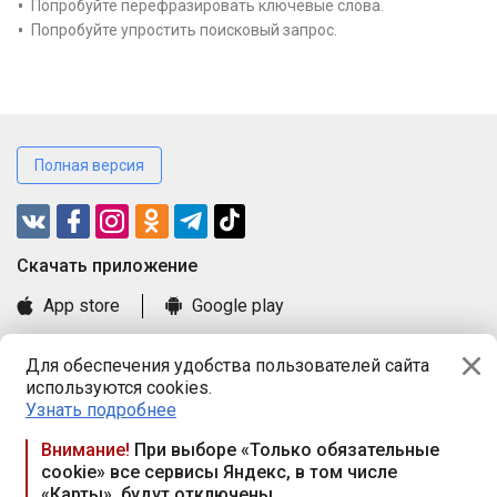
Попробуйте перефразировать ключевые слова.
Попробуйте упростить поисковый запрос.
Полная версия
Cкачать приложение
App store
Google play
Часто задаваемые вопросы
Для обеспечения удобства пользователей сайта
Книга замечаний и предложений
используются cookies.
Правила и документы
Узнать подробнее
Praca.by © 2000—2026, ООО «ПРАЦА БАЙ»
Внимание!
При выборе «Только обязательные
cookie» все сервисы Яндекс, в том числе
Республика Беларусь, 220114, г. Минск, пр-т Независимости
«Карты», будут отключены
117а, пом. № 9.