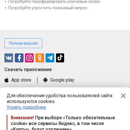
Попробуйте перефразировать ключевые слова.
Попробуйте упростить поисковый запрос.
Полная версия
Cкачать приложение
App store
Google play
Часто задаваемые вопросы
Для обеспечения удобства пользователей сайта
Книга замечаний и предложений
используются cookies.
Правила и документы
Узнать подробнее
Praca.by © 2000—2026, ООО «ПРАЦА БАЙ»
Внимание!
При выборе «Только обязательные
cookie» все сервисы Яндекс, в том числе
Республика Беларусь, 220114, г. Минск, пр-т Независимости
«Карты», будут отключены
117а, пом. № 9.