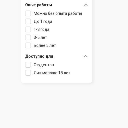
Опыт работы
Раков
Шклов
Можно без опыта работы
Ратомка
До 1 года
Самохваловичи
1-3 года
Сеница
3-5 лет
Слуцк
Более 5 лет
Смиловичи
Смолевичи
Доступно для
Солигорск
Студентов
Старые Дороги
Лиц моложе 18 лет
Столбцы
Тарасово
Узда
Фаниполь
Червень
Щомыслица