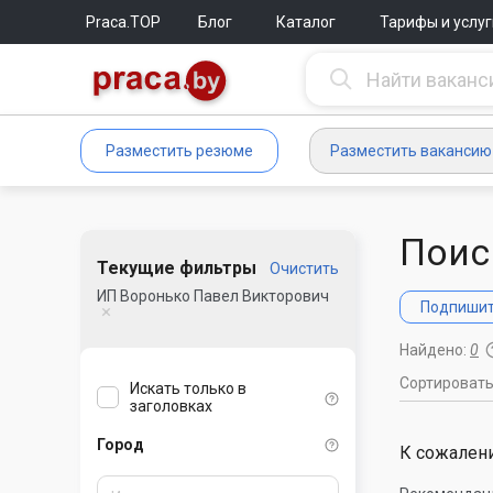
Praca.TOP
Блог
Каталог
Тарифы и услуг
Разместить резюме
Разместить вакансию
Поис
Текущие фильтры
Очистить
ИП Воронько Павел Викторович
Подпишите
Найдено:
0
Сортироват
Искать только в
заголовках
Город
К сожалени