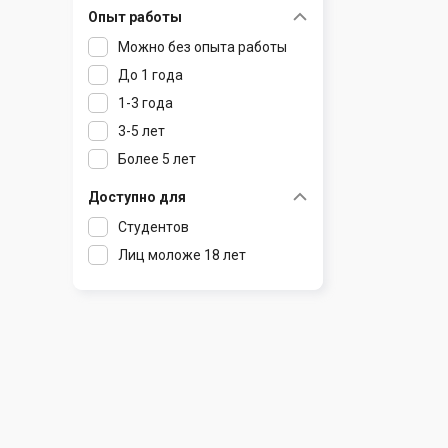
Опыт работы
Раков
Шклов
Можно без опыта работы
Ратомка
До 1 года
Самохваловичи
1-3 года
Сеница
3-5 лет
Слуцк
Более 5 лет
Смиловичи
Смолевичи
Доступно для
Солигорск
Студентов
Старые Дороги
Лиц моложе 18 лет
Столбцы
Тарасово
Узда
Фаниполь
Червень
Щомыслица