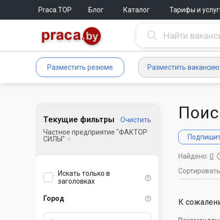
Praca.TOP
Блог
Каталог
Тарифы и услуг
Разместить резюме
Разместить вакансию
Поис
Текущие фильтры
Очистить
Частное предприятие "ФАКТОР
Подпишите
СИЛЫ"
Найдено:
0
Сортироват
Искать только в
заголовках
Город
К сожалени