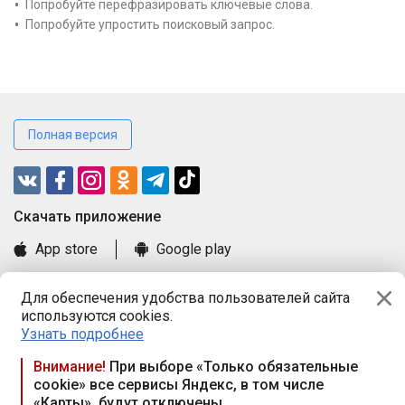
Попробуйте перефразировать ключевые слова.
Попробуйте упростить поисковый запрос.
Полная версия
Cкачать приложение
App store
Google play
Часто задаваемые вопросы
Для обеспечения удобства пользователей сайта
Книга замечаний и предложений
используются cookies.
Правила и документы
Узнать подробнее
Praca.by © 2000—2026, ООО «ПРАЦА БАЙ»
Внимание!
При выборе «Только обязательные
cookie» все сервисы Яндекс, в том числе
Республика Беларусь, 220114, г. Минск, пр-т Независимости
«Карты», будут отключены
117а, пом. № 9.