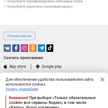
Попробуйте перефразировать ключевые слова.
Попробуйте упростить поисковый запрос.
Полная версия
Cкачать приложение
App store
Google play
Часто задаваемые вопросы
Для обеспечения удобства пользователей сайта
Книга замечаний и предложений
используются cookies.
Правила и документы
Узнать подробнее
Praca.by © 2000—2026, ООО «ПРАЦА БАЙ»
Внимание!
При выборе «Только обязательные
cookie» все сервисы Яндекс, в том числе
Республика Беларусь, 220114, г. Минск, пр-т Независимости
«Карты», будут отключены
117а, пом. № 9.