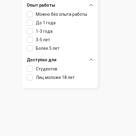
Опыт работы
Раков
Шклов
Можно без опыта работы
Ратомка
До 1 года
Самохваловичи
1-3 года
Сеница
3-5 лет
Слуцк
Более 5 лет
Смиловичи
Смолевичи
Доступно для
Солигорск
Студентов
Старые Дороги
Лиц моложе 18 лет
Столбцы
Тарасово
Узда
Фаниполь
Червень
Щомыслица