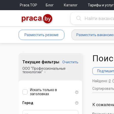
Praca.TOP
Блог
Каталог
Тарифы и услуг
Разместить резюме
Разместить вакансию
Поис
Текущие фильтры
Очистить
ООО "Профессиональные
Подпишите
технологии"
Найдено:
0
Сортироват
Искать только в
заголовках
Город
К сожалени