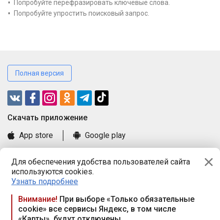
Попробуйте перефразировать ключевые слова.
Попробуйте упростить поисковый запрос.
Полная версия
Cкачать приложение
App store
Google play
Часто задаваемые вопросы
Для обеспечения удобства пользователей сайта
Книга замечаний и предложений
используются cookies.
Правила и документы
Узнать подробнее
Praca.by © 2000—2026, ООО «ПРАЦА БАЙ»
Внимание!
При выборе «Только обязательные
cookie» все сервисы Яндекс, в том числе
Республика Беларусь, 220114, г. Минск, пр-т Независимости
«Карты», будут отключены
117а, пом. № 9.