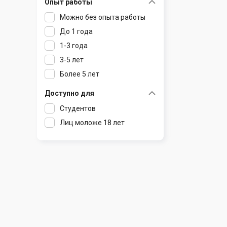
Опыт работы
Раков
Шклов
Можно без опыта работы
Ратомка
До 1 года
Самохваловичи
1-3 года
Сеница
3-5 лет
Слуцк
Более 5 лет
Смиловичи
Смолевичи
Доступно для
Солигорск
Студентов
Старые Дороги
Лиц моложе 18 лет
Столбцы
Тарасово
Узда
Фаниполь
Червень
Щомыслица