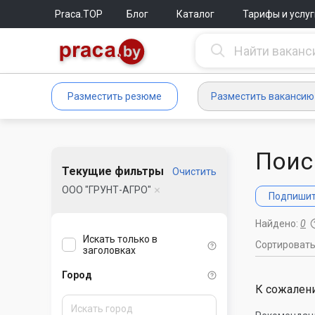
Praca.TOP
Блог
Каталог
Тарифы и услуг
Разместить резюме
Разместить вакансию
Поис
Текущие фильтры
Очистить
ООО "ГРУНТ-АГРО"
Подпишите
Найдено:
0
Искать только в
Сортироват
заголовках
Город
К сожалени