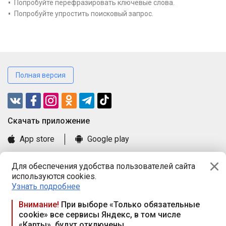
Попробуйте перефразировать ключевые слова.
Попробуйте упростить поисковый запрос.
Полная версия
Cкачать приложение
App store
Google play
Часто задаваемые вопросы
Для обеспечения удобства пользователей сайта
Книга замечаний и предложений
используются cookies.
Правила и документы
Узнать подробнее
Praca.by © 2000—2026, ООО «ПРАЦА БАЙ»
Внимание!
При выборе «Только обязательные
cookie» все сервисы Яндекс, в том числе
Республика Беларусь, 220114, г. Минск, пр-т Независимости
«Карты», будут отключены
117а, пом. № 9.