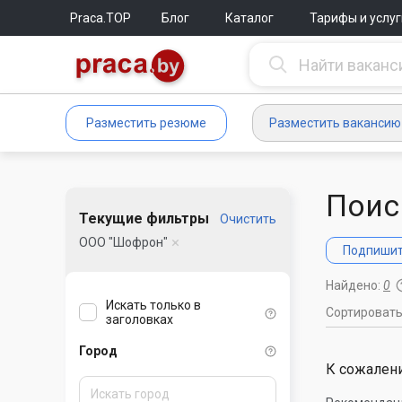
Praca.TOP
Блог
Каталог
Тарифы и услуг
Разместить резюме
Разместить вакансию
Поис
Текущие фильтры
Очистить
ООО "Шофрон"
Подпишите
Найдено:
0
Искать только в
Сортироват
заголовках
Город
К сожалени