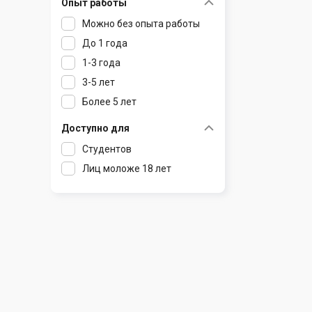
Опыт работы
Раков
Шклов
Можно без опыта работы
Ратомка
До 1 года
Самохваловичи
1-3 года
Сеница
3-5 лет
Слуцк
Более 5 лет
Смиловичи
Смолевичи
Доступно для
Солигорск
Студентов
Старые Дороги
Лиц моложе 18 лет
Столбцы
Тарасово
Узда
Фаниполь
Червень
Щомыслица