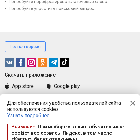
Попробуйте перефразировать ключевые слова.
Попробуйте упростить поисковый запрос.
Полная версия
Cкачать приложение
App store
Google play
Часто задаваемые вопросы
Для обеспечения удобства пользователей сайта
Книга замечаний и предложений
используются cookies.
Правила и документы
Узнать подробнее
Praca.by © 2000—2026, ООО «ПРАЦА БАЙ»
Внимание!
При выборе «Только обязательные
cookie» все сервисы Яндекс, в том числе
Республика Беларусь, 220114, г. Минск, пр-т Независимости
«Карты», будут отключены
117а, пом. № 9.