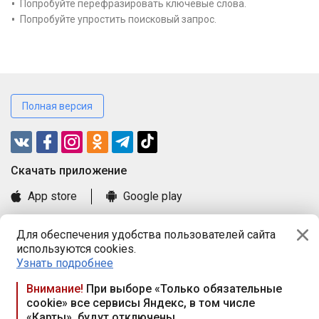
Попробуйте перефразировать ключевые слова.
Попробуйте упростить поисковый запрос.
Полная версия
Cкачать приложение
App store
Google play
Часто задаваемые вопросы
Для обеспечения удобства пользователей сайта
Книга замечаний и предложений
используются cookies.
Правила и документы
Узнать подробнее
Praca.by © 2000—2026, ООО «ПРАЦА БАЙ»
Внимание!
При выборе «Только обязательные
cookie» все сервисы Яндекс, в том числе
Республика Беларусь, 220114, г. Минск, пр-т Независимости
«Карты», будут отключены
117а, пом. № 9.