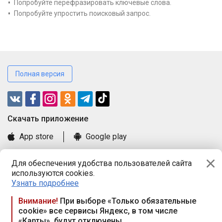
Попробуйте перефразировать ключевые слова.
Попробуйте упростить поисковый запрос.
Полная версия
Cкачать приложение
App store
Google play
Часто задаваемые вопросы
Для обеспечения удобства пользователей сайта
Книга замечаний и предложений
используются cookies.
Правила и документы
Узнать подробнее
Praca.by © 2000—2026, ООО «ПРАЦА БАЙ»
Внимание!
При выборе «Только обязательные
cookie» все сервисы Яндекс, в том числе
Республика Беларусь, 220114, г. Минск, пр-т Независимости
«Карты», будут отключены
117а, пом. № 9.