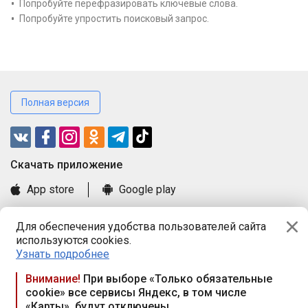
Попробуйте перефразировать ключевые слова.
Попробуйте упростить поисковый запрос.
Полная версия
Cкачать приложение
App store
Google play
Часто задаваемые вопросы
Для обеспечения удобства пользователей сайта
Книга замечаний и предложений
используются cookies.
Правила и документы
Узнать подробнее
Praca.by © 2000—2026, ООО «ПРАЦА БАЙ»
Внимание!
При выборе «Только обязательные
cookie» все сервисы Яндекс, в том числе
Республика Беларусь, 220114, г. Минск, пр-т Независимости
«Карты», будут отключены
117а, пом. № 9.