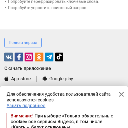
Попробуйте перефразировать ключевые слова.
Попробуйте упростить поисковый запрос.
Полная версия
Cкачать приложение
App store
Google play
Часто задаваемые вопросы
Для обеспечения удобства пользователей сайта
Книга замечаний и предложений
используются cookies.
Правила и документы
Узнать подробнее
Praca.by © 2000—2026, ООО «ПРАЦА БАЙ»
Внимание!
При выборе «Только обязательные
cookie» все сервисы Яндекс, в том числе
Республика Беларусь, 220114, г. Минск, пр-т Независимости
«Карты», будут отключены
117а, пом. № 9.