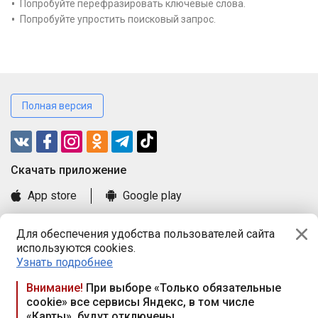
Попробуйте перефразировать ключевые слова.
Попробуйте упростить поисковый запрос.
Полная версия
Cкачать приложение
App store
Google play
Часто задаваемые вопросы
Для обеспечения удобства пользователей сайта
Книга замечаний и предложений
используются cookies.
Правила и документы
Узнать подробнее
Praca.by © 2000—2026, ООО «ПРАЦА БАЙ»
Внимание!
При выборе «Только обязательные
cookie» все сервисы Яндекс, в том числе
Республика Беларусь, 220114, г. Минск, пр-т Независимости
«Карты», будут отключены
117а, пом. № 9.