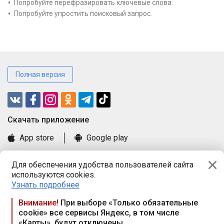
Попробуйте перефразировать ключевые слова.
Попробуйте упростить поисковый запрос.
Полная версия
Cкачать приложение
App store
Google play
Часто задаваемые вопросы
Для обеспечения удобства пользователей сайта
Книга замечаний и предложений
используются cookies.
Правила и документы
Узнать подробнее
Praca.by © 2000—2026, ООО «ПРАЦА БАЙ»
Внимание!
При выборе «Только обязательные
cookie» все сервисы Яндекс, в том числе
Республика Беларусь, 220114, г. Минск, пр-т Независимости
«Карты», будут отключены
117а, пом. № 9.