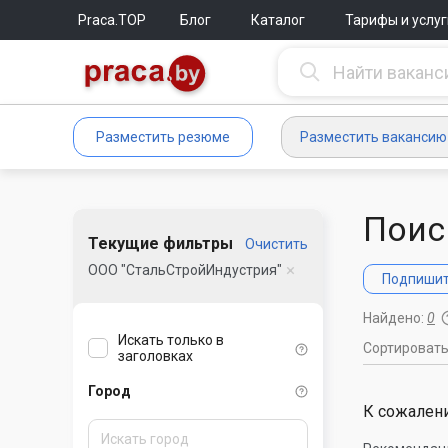
Praca.TOP
Блог
Каталог
Тарифы и услуг
Разместить резюме
Разместить вакансию
Поис
Текущие фильтры
Очистить
ООО "СтальСтройИндустрия"
Подпишите
Найдено:
0
Искать только в
Сортироват
заголовках
Город
К сожалени