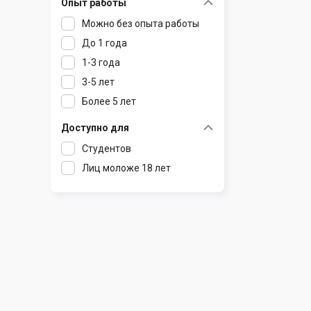
Опыт работы
Раков
Шклов
Можно без опыта работы
Ратомка
До 1 года
Самохваловичи
1-3 года
Сеница
3-5 лет
Слуцк
Более 5 лет
Смиловичи
Смолевичи
Доступно для
Солигорск
Студентов
Старые Дороги
Лиц моложе 18 лет
Столбцы
Тарасово
Узда
Фаниполь
Червень
Щомыслица