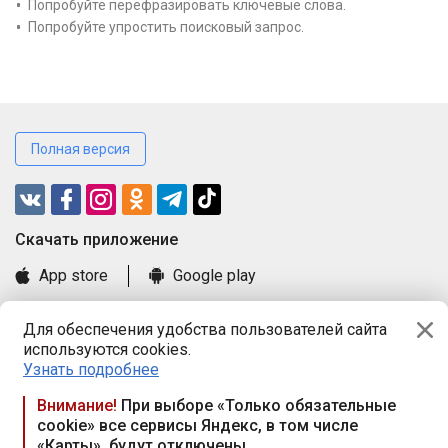
Попробуйте перефразировать ключевые слова.
Попробуйте упростить поисковый запрос.
Полная версия
Cкачать приложение
App store
Google play
Часто задаваемые вопросы
Для обеспечения удобства пользователей сайта
Книга замечаний и предложений
используются cookies.
Правила и документы
Узнать подробнее
Praca.by © 2000—2026, ООО «ПРАЦА БАЙ»
Внимание!
При выборе «Только обязательные
cookie» все сервисы Яндекс, в том числе
Республика Беларусь, 220114, г. Минск, пр-т Независимости
«Карты», будут отключены
117а, пом. № 9.