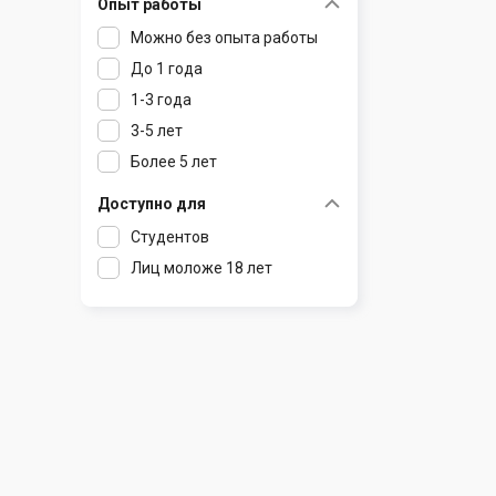
Опыт работы
Раков
Шклов
Можно без опыта работы
Ратомка
До 1 года
Самохваловичи
1-3 года
Сеница
3-5 лет
Слуцк
Более 5 лет
Смиловичи
Смолевичи
Доступно для
Солигорск
Студентов
Старые Дороги
Лиц моложе 18 лет
Столбцы
Тарасово
Узда
Фаниполь
Червень
Щомыслица