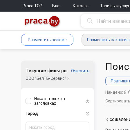
Praca.TOP
Блог
Каталог
Тарифы и услуг
Разместить резюме
Разместить вакансию
Поис
Текущие фильтры
Очистить
ООО "БелТБ-Сервис"
Подпишите
Найдено:
0
Искать только в
Сортироват
заголовках
Город
К сожалени