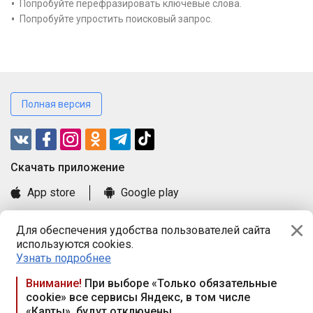
Попробуйте перефразировать ключевые слова.
Попробуйте упростить поисковый запрос.
Полная версия
Cкачать приложение
App store
Google play
Часто задаваемые вопросы
Для обеспечения удобства пользователей сайта
Книга замечаний и предложений
используются cookies.
Правила и документы
Узнать подробнее
Praca.by © 2000—2026, ООО «ПРАЦА БАЙ»
Внимание!
При выборе «Только обязательные
cookie» все сервисы Яндекс, в том числе
Республика Беларусь, 220114, г. Минск, пр-т Независимости
«Карты», будут отключены
117а, пом. № 9.