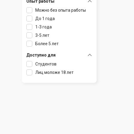
Опыт работы
Раков
Шклов
Можно без опыта работы
Ратомка
До 1 года
Самохваловичи
1-3 года
Сеница
3-5 лет
Слуцк
Более 5 лет
Смиловичи
Смолевичи
Доступно для
Солигорск
Студентов
Старые Дороги
Лиц моложе 18 лет
Столбцы
Тарасово
Узда
Фаниполь
Червень
Щомыслица