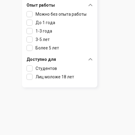
Опыт работы
Раков
Шклов
Можно без опыта работы
Ратомка
До 1 года
Самохваловичи
1-3 года
Сеница
3-5 лет
Слуцк
Более 5 лет
Смиловичи
Смолевичи
Доступно для
Солигорск
Студентов
Старые Дороги
Лиц моложе 18 лет
Столбцы
Тарасово
Узда
Фаниполь
Червень
Щомыслица