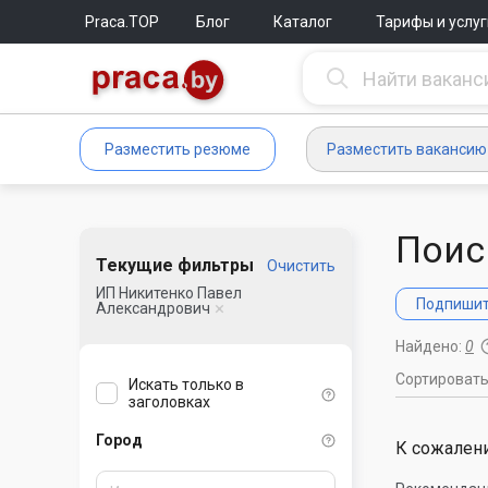
Praca.TOP
Блог
Каталог
Тарифы и услуг
Разместить резюме
Разместить вакансию
Поис
Текущие фильтры
Очистить
ИП Никитенко Павел
Подпишите
Александрович
Найдено:
0
Сортироват
Искать только в
заголовках
Город
К сожалени