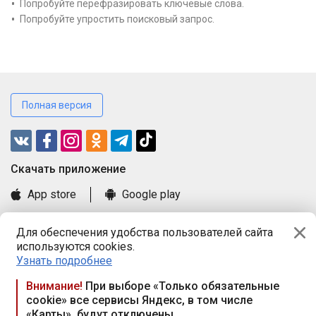
Попробуйте перефразировать ключевые слова.
Попробуйте упростить поисковый запрос.
Полная версия
Cкачать приложение
App store
Google play
Часто задаваемые вопросы
Для обеспечения удобства пользователей сайта
Книга замечаний и предложений
используются cookies.
Правила и документы
Узнать подробнее
Praca.by © 2000—2026, ООО «ПРАЦА БАЙ»
Внимание!
При выборе «Только обязательные
cookie» все сервисы Яндекс, в том числе
Республика Беларусь, 220114, г. Минск, пр-т Независимости
«Карты», будут отключены
117а, пом. № 9.