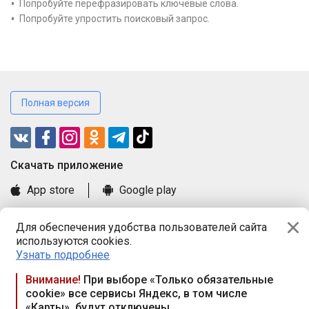
Попробуйте перефразировать ключевые слова.
Попробуйте упростить поисковый запрос.
Полная версия
Cкачать приложение
App store
Google play
Часто задаваемые вопросы
Для обеспечения удобства пользователей сайта
Книга замечаний и предложений
используются cookies.
Правила и документы
Узнать подробнее
Praca.by © 2000—2026, ООО «ПРАЦА БАЙ»
Внимание!
При выборе «Только обязательные
cookie» все сервисы Яндекс, в том числе
Республика Беларусь, 220114, г. Минск, пр-т Независимости
«Карты», будут отключены
117а, пом. № 9.