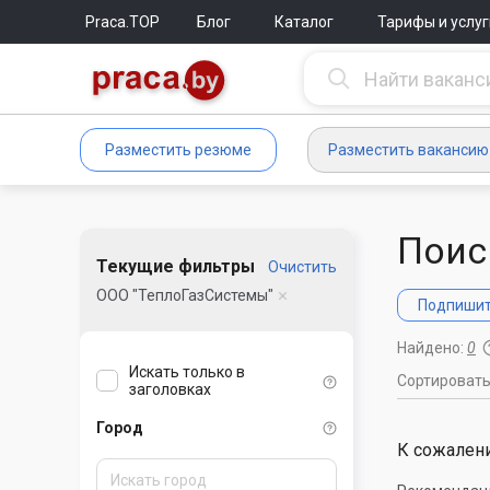
Praca.TOP
Блог
Каталог
Тарифы и услуг
Разместить резюме
Разместить вакансию
Поис
Текущие фильтры
Очистить
ООО "ТеплоГазСистемы"
Подпишите
Найдено:
0
Искать только в
Сортироват
заголовках
Город
К сожалени