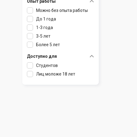
Опыт работы
Раков
Шклов
Можно без опыта работы
Ратомка
До 1 года
Самохваловичи
1-3 года
Сеница
3-5 лет
Слуцк
Более 5 лет
Смиловичи
Смолевичи
Доступно для
Солигорск
Студентов
Старые Дороги
Лиц моложе 18 лет
Столбцы
Тарасово
Узда
Фаниполь
Червень
Щомыслица