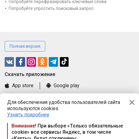
Попробуйте перефразировать ключевые слова.
Попробуйте упростить поисковый запрос.
Полная версия
Cкачать приложение
App store
Google play
Часто задаваемые вопросы
Для обеспечения удобства пользователей сайта
Книга замечаний и предложений
используются cookies.
Правила и документы
Узнать подробнее
Praca.by © 2000—2026, ООО «ПРАЦА БАЙ»
Внимание!
При выборе «Только обязательные
cookie» все сервисы Яндекс, в том числе
Республика Беларусь, 220114, г. Минск, пр-т Независимости
«Карты», будут отключены
117а, пом. № 9.