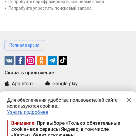
Попробуйте перефразировать ключевые слова.
Попробуйте упростить поисковый запрос.
Полная версия
Cкачать приложение
App store
Google play
Часто задаваемые вопросы
Для обеспечения удобства пользователей сайта
Книга замечаний и предложений
используются cookies.
Правила и документы
Узнать подробнее
Praca.by © 2000—2026, ООО «ПРАЦА БАЙ»
Внимание!
При выборе «Только обязательные
cookie» все сервисы Яндекс, в том числе
Республика Беларусь, 220114, г. Минск, пр-т Независимости
«Карты», будут отключены
117а, пом. № 9.