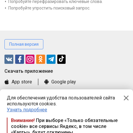
Попробуйте перефразировать ключевые слова.
Попробуйте упростить поисковый запрос.
Полная версия
Cкачать приложение
App store
Google play
Часто задаваемые вопросы
Для обеспечения удобства пользователей сайта
Книга замечаний и предложений
используются cookies.
Правила и документы
Узнать подробнее
Praca.by © 2000—2026, ООО «ПРАЦА БАЙ»
Внимание!
При выборе «Только обязательные
cookie» все сервисы Яндекс, в том числе
Республика Беларусь, 220114, г. Минск, пр-т Независимости
«Карты», будут отключены
117а, пом. № 9.