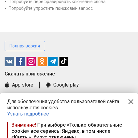
Попробуйте перефразировать ключевые слова.
Попробуйте упростить поисковый запрос.
Полная версия
Cкачать приложение
App store
Google play
Часто задаваемые вопросы
Для обеспечения удобства пользователей сайта
Книга замечаний и предложений
используются cookies.
Правила и документы
Узнать подробнее
Praca.by © 2000—2026, ООО «ПРАЦА БАЙ»
Внимание!
При выборе «Только обязательные
cookie» все сервисы Яндекс, в том числе
Республика Беларусь, 220114, г. Минск, пр-т Независимости
«Карты», будут отключены
117а, пом. № 9.