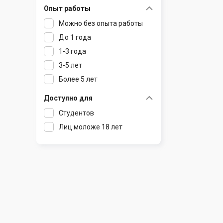
Опыт работы
Раков
Шклов
Можно без опыта работы
Ратомка
До 1 года
Самохваловичи
1-3 года
Сеница
3-5 лет
Слуцк
Более 5 лет
Смиловичи
Смолевичи
Доступно для
Солигорск
Студентов
Старые Дороги
Лиц моложе 18 лет
Столбцы
Тарасово
Узда
Фаниполь
Червень
Щомыслица