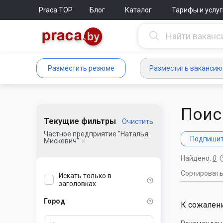
Praca.TOP
Блог
Каталог
Тарифы и услуг
Разместить резюме
Разместить вакансию
Поис
Текущие фильтры
Очистить
Частное предприятие "Наталья
Подпишите
Мискевич"
Найдено:
0
Сортироват
Искать только в
заголовках
Город
К сожалени