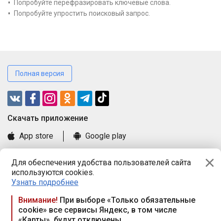
Попробуйте перефразировать ключевые слова.
Попробуйте упростить поисковый запрос.
Полная версия
Cкачать приложение
App store
Google play
Часто задаваемые вопросы
Для обеспечения удобства пользователей сайта
Книга замечаний и предложений
используются cookies.
Правила и документы
Узнать подробнее
Praca.by © 2000—2026, ООО «ПРАЦА БАЙ»
Внимание!
При выборе «Только обязательные
cookie» все сервисы Яндекс, в том числе
Республика Беларусь, 220114, г. Минск, пр-т Независимости
«Карты», будут отключены
117а, пом. № 9.