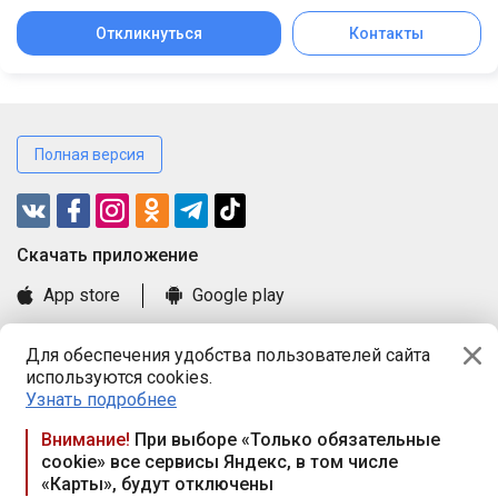
Откликнуться
Контакты
Полная версия
Cкачать приложение
App store
Google play
Часто задаваемые вопросы
Для обеспечения удобства пользователей сайта
Книга замечаний и предложений
используются cookies.
Правила и документы
Узнать подробнее
Praca.by © 2000—2026, ООО «ПРАЦА БАЙ»
Внимание!
При выборе «Только обязательные
cookie» все сервисы Яндекс, в том числе
Республика Беларусь, 220114, г. Минск, пр-т Независимости
«Карты», будут отключены
117а, пом. № 9.