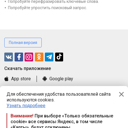
Попробуйте перефразировать ключевые слова.
Попробуйте упростить поисковый запрос.
Полная версия
Cкачать приложение
App store
Google play
Часто задаваемые вопросы
Для обеспечения удобства пользователей сайта
Книга замечаний и предложений
используются cookies.
Правила и документы
Узнать подробнее
Praca.by © 2000—2026, ООО «ПРАЦА БАЙ»
Внимание!
При выборе «Только обязательные
cookie» все сервисы Яндекс, в том числе
Республика Беларусь, 220114, г. Минск, пр-т Независимости
«Карты», будут отключены
117а, пом. № 9.