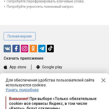
Попробуйте перефразировать ключевые слова.
Попробуйте упростить поисковый запрос.
Полная версия
Cкачать приложение
App store
Google play
Часто задаваемые вопросы
Для обеспечения удобства пользователей сайта
Книга замечаний и предложений
используются cookies.
Правила и документы
Узнать подробнее
Praca.by © 2000—2026, ООО «ПРАЦА БАЙ»
Внимание!
При выборе «Только обязательные
cookie» все сервисы Яндекс, в том числе
Республика Беларусь, 220114, г. Минск, пр-т Независимости
«Карты», будут отключены
117а, пом. № 9.