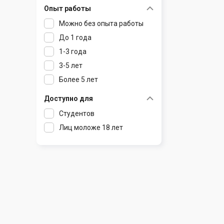
Опыт работы
Раков
Шклов
Можно без опыта работы
Ратомка
До 1 года
Самохваловичи
1-3 года
Сеница
3-5 лет
Слуцк
Более 5 лет
Смиловичи
Смолевичи
Доступно для
Солигорск
Студентов
Старые Дороги
Лиц моложе 18 лет
Столбцы
Тарасово
Узда
Фаниполь
Червень
Щомыслица