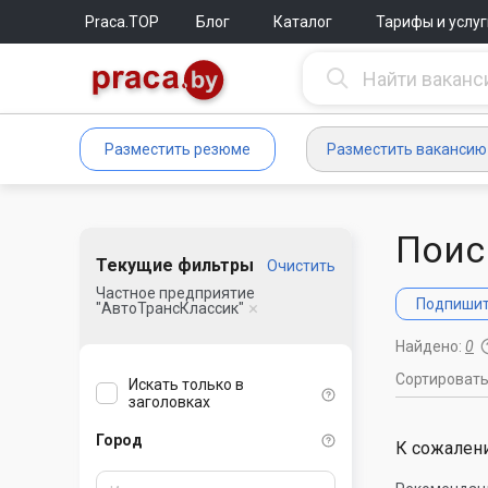
Praca.TOP
Блог
Каталог
Тарифы и услуг
Разместить резюме
Разместить вакансию
Поис
Текущие фильтры
Очистить
Частное предприятие
Подпишите
"АвтоТрансКлассик"
Найдено:
0
Сортироват
Искать только в
заголовках
Город
К сожалени