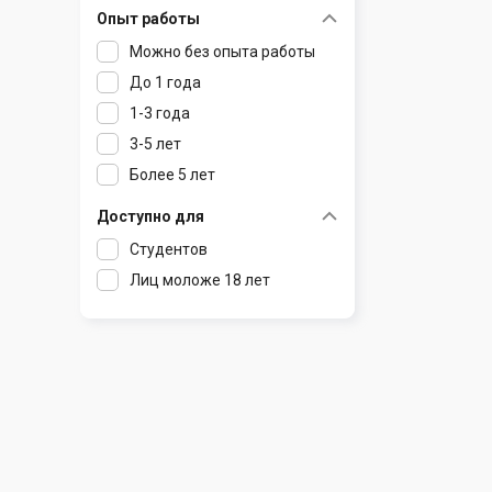
Опыт работы
Раков
Шклов
Можно без опыта работы
Ратомка
До 1 года
Самохваловичи
1-3 года
Сеница
3-5 лет
Слуцк
Более 5 лет
Смиловичи
Смолевичи
Доступно для
Солигорск
Студентов
Старые Дороги
Лиц моложе 18 лет
Столбцы
Тарасово
Узда
Фаниполь
Червень
Щомыслица