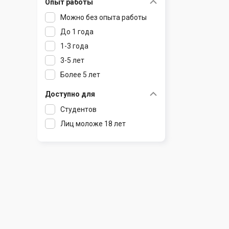
Опыт работы
Раков
Шклов
Можно без опыта работы
Ратомка
До 1 года
Самохваловичи
1-3 года
Сеница
3-5 лет
Слуцк
Более 5 лет
Смиловичи
Смолевичи
Доступно для
Солигорск
Студентов
Старые Дороги
Лиц моложе 18 лет
Столбцы
Тарасово
Узда
Фаниполь
Червень
Щомыслица