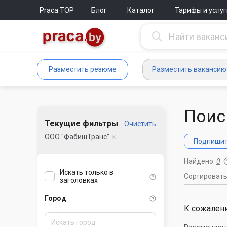
Praca.TOP
Блог
Каталог
Тарифы и услуг
Разместить резюме
Разместить вакансию
Поис
Текущие фильтры
Очистить
ООО "ФабишТранс"
Подпишите
Найдено:
0
Искать только в
Сортироват
заголовках
Город
К сожалени