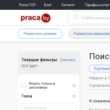
Praca.TOP
Блог
Каталог
Тарифы и услуг
Разместить резюме
Разместить вакансию
Поис
Текущие фильтры
Очистить
ПТП "БИТ"
Подпишите
Найдено:
0
Искать только в
Сортироват
заголовках
Город
К сожалени