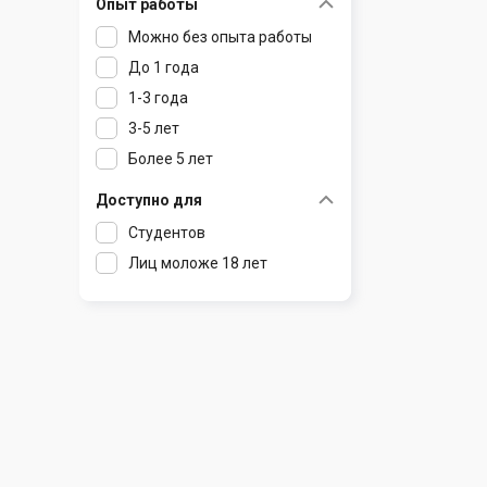
Опыт работы
Раков
Шклов
Можно без опыта работы
Ратомка
До 1 года
Самохваловичи
1-3 года
Сеница
3-5 лет
Слуцк
Более 5 лет
Смиловичи
Смолевичи
Доступно для
Солигорск
Студентов
Старые Дороги
Лиц моложе 18 лет
Столбцы
Тарасово
Узда
Фаниполь
Червень
Щомыслица