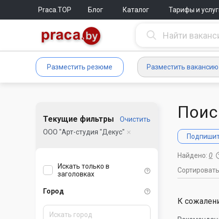
Praca.TOP
Блог
Каталог
Тарифы и услуг
Разместить резюме
Разместить вакансию
Поис
Текущие фильтры
Очистить
ООО "Арт-студия "Декус"
Подпишите
Найдено:
0
Искать только в
Сортироват
заголовках
Город
К сожалени