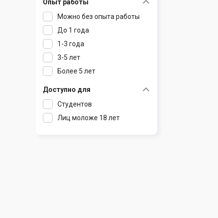
Опыт работы
Раков
Шклов
Можно без опыта работы
Ратомка
До 1 года
Самохваловичи
1-3 года
Сеница
3-5 лет
Слуцк
Более 5 лет
Смиловичи
Смолевичи
Доступно для
Солигорск
Студентов
Старые Дороги
Лиц моложе 18 лет
Столбцы
Тарасово
Узда
Фаниполь
Червень
Щомыслица