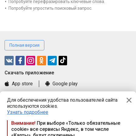
Попробуйте перефразировать ключевые слова.
Попробуйте упростить поисковый запрос.
Полная версия
Cкачать приложение
App store
Google play
Часто задаваемые вопросы
Для обеспечения удобства пользователей сайта
Книга замечаний и предложений
используются cookies.
Правила и документы
Узнать подробнее
Praca.by © 2000—2026, ООО «ПРАЦА БАЙ»
Внимание!
При выборе «Только обязательные
cookie» все сервисы Яндекс, в том числе
Республика Беларусь, 220114, г. Минск, пр-т Независимости
«Карты», будут отключены
117а, пом. № 9.