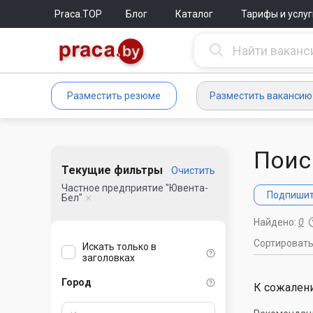
Praca.TOP
Блог
Каталог
Тарифы и услуг
Разместить резюме
Разместить вакансию
Поис
Текущие фильтры
Очистить
Частное предприятие "Ювента-
Подпишите
Бел"
Найдено:
0
Сортироват
Искать только в
заголовках
Город
К сожалени