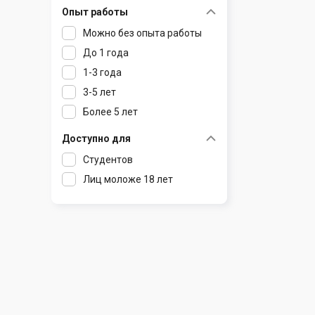
Опыт работы
Раков
Шклов
Можно без опыта работы
Ратомка
До 1 года
Самохваловичи
1-3 года
Сеница
3-5 лет
Слуцк
Более 5 лет
Смиловичи
Смолевичи
Доступно для
Солигорск
Студентов
Старые Дороги
Лиц моложе 18 лет
Столбцы
Тарасово
Узда
Фаниполь
Червень
Щомыслица