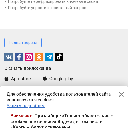
Попробуйте перефразировать ключевые слова.
Попробуйте упростить поисковый запрос.
Полная версия
Cкачать приложение
App store
Google play
Часто задаваемые вопросы
Для обеспечения удобства пользователей сайта
Книга замечаний и предложений
используются cookies.
Правила и документы
Узнать подробнее
Praca.by © 2000—2026, ООО «ПРАЦА БАЙ»
Внимание!
При выборе «Только обязательные
cookie» все сервисы Яндекс, в том числе
Республика Беларусь, 220114, г. Минск, пр-т Независимости
«Карты», будут отключены
117а, пом. № 9.