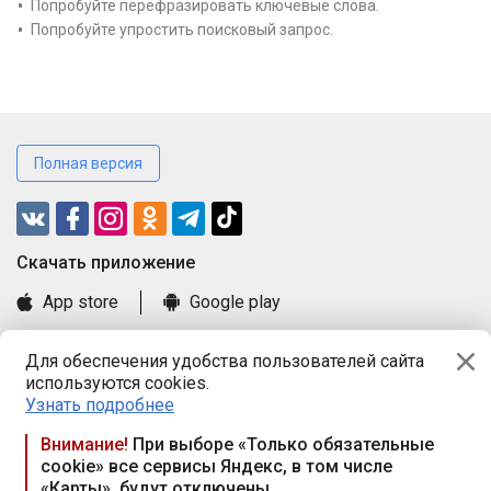
Попробуйте перефразировать ключевые слова.
Попробуйте упростить поисковый запрос.
Полная версия
Cкачать приложение
App store
Google play
Часто задаваемые вопросы
Для обеспечения удобства пользователей сайта
Книга замечаний и предложений
используются cookies.
Правила и документы
Узнать подробнее
Praca.by © 2000—2026, ООО «ПРАЦА БАЙ»
Внимание!
При выборе «Только обязательные
cookie» все сервисы Яндекс, в том числе
Республика Беларусь, 220114, г. Минск, пр-т Независимости
«Карты», будут отключены
117а, пом. № 9.