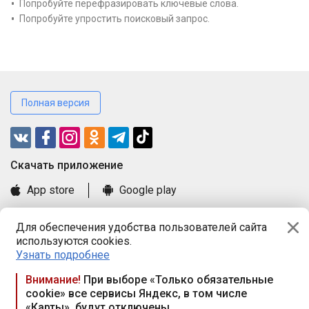
Попробуйте перефразировать ключевые слова.
Попробуйте упростить поисковый запрос.
Полная версия
Cкачать приложение
App store
Google play
Часто задаваемые вопросы
Для обеспечения удобства пользователей сайта
Книга замечаний и предложений
используются cookies.
Правила и документы
Узнать подробнее
Praca.by © 2000—2026, ООО «ПРАЦА БАЙ»
Внимание!
При выборе «Только обязательные
cookie» все сервисы Яндекс, в том числе
Республика Беларусь, 220114, г. Минск, пр-т Независимости
«Карты», будут отключены
117а, пом. № 9.