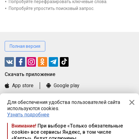
Попробуйте перефразировать ключевые слова.
Попробуйте упростить поисковый запрос.
Полная версия
Cкачать приложение
App store
Google play
Часто задаваемые вопросы
Для обеспечения удобства пользователей сайта
Книга замечаний и предложений
используются cookies.
Правила и документы
Узнать подробнее
Praca.by © 2000—2026, ООО «ПРАЦА БАЙ»
Внимание!
При выборе «Только обязательные
cookie» все сервисы Яндекс, в том числе
Республика Беларусь, 220114, г. Минск, пр-т Независимости
«Карты», будут отключены
117а, пом. № 9.