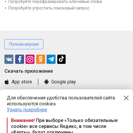
Попробуйте перефразировать ключевые слова.
Попробуйте упростить поисковый запрос.
Полная версия
Cкачать приложение
App store
Google play
Часто задаваемые вопросы
Для обеспечения удобства пользователей сайта
Книга замечаний и предложений
используются cookies.
Правила и документы
Узнать подробнее
Praca.by © 2000—2026, ООО «ПРАЦА БАЙ»
Внимание!
При выборе «Только обязательные
cookie» все сервисы Яндекс, в том числе
Республика Беларусь, 220114, г. Минск, пр-т Независимости
«Карты», будут отключены
117а, пом. № 9.