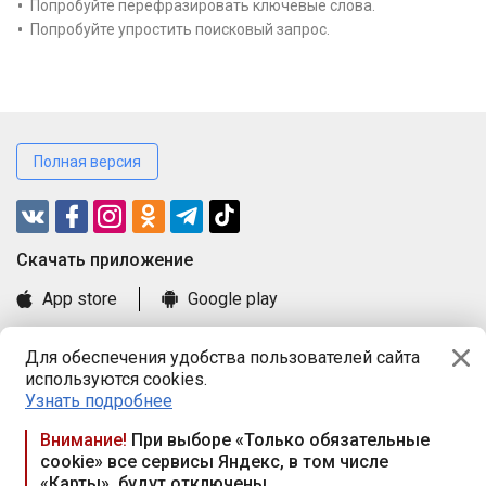
Попробуйте перефразировать ключевые слова.
Попробуйте упростить поисковый запрос.
Полная версия
Cкачать приложение
App store
Google play
Часто задаваемые вопросы
Для обеспечения удобства пользователей сайта
Книга замечаний и предложений
используются cookies.
Правила и документы
Узнать подробнее
Praca.by © 2000—2026, ООО «ПРАЦА БАЙ»
Внимание!
При выборе «Только обязательные
cookie» все сервисы Яндекс, в том числе
Республика Беларусь, 220114, г. Минск, пр-т Независимости
«Карты», будут отключены
117а, пом. № 9.