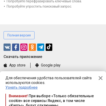
Попробуйте перефразировать ключевые слова.
Попробуйте упростить поисковый запрос.
Полная версия
Cкачать приложение
App store
Google play
Часто задаваемые вопросы
Для обеспечения удобства пользователей сайта
Книга замечаний и предложений
используются cookies.
Правила и документы
Узнать подробнее
Praca.by © 2000—2026, ООО «ПРАЦА БАЙ»
Внимание!
При выборе «Только обязательные
cookie» все сервисы Яндекс, в том числе
Республика Беларусь, 220114, г. Минск, пр-т Независимости
«Карты», будут отключены
117а, пом. № 9.